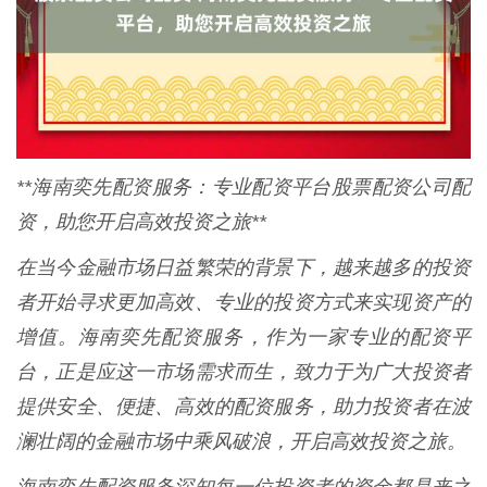
**海南奕先配资服务：专业配资平台股票配资公司配
资，助您开启高效投资之旅**
在当今金融市场日益繁荣的背景下，越来越多的投资
者开始寻求更加高效、专业的投资方式来实现资产的
增值。海南奕先配资服务，作为一家专业的配资平
台，正是应这一市场需求而生，致力于为广大投资者
提供安全、便捷、高效的配资服务，助力投资者在波
澜壮阔的金融市场中乘风破浪，开启高效投资之旅。