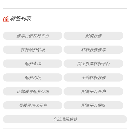
标签列表
股票百倍杠杆平台
配资炒股
杠杆融资炒股
杠杆炒股股票
配资查询
网上股票杠杆平台
配资论坛
十倍杠杆炒股
正规股票配资公司
配资平台开户
买股票怎么开户
配资平台网址
全部话题标签