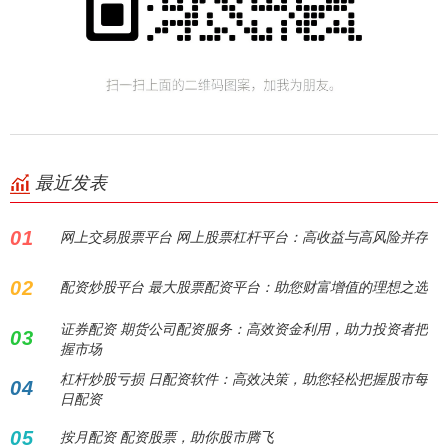
最近发表
01
网上交易股票平台 网上股票杠杆平台：高收益与高风险并存
02
配资炒股平台 最大股票配资平台：助您财富增值的理想之选
证券配资 期货公司配资服务：高效资金利用，助力投资者把
03
握市场
杠杆炒股亏损 日配资软件：高效决策，助您轻松把握股市每
04
日配资
05
按月配资 配资股票，助你股市腾飞