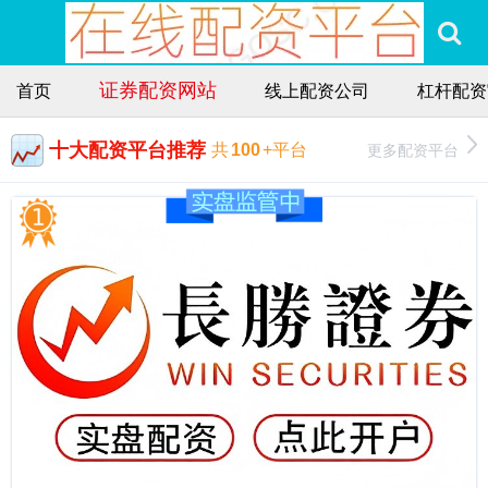
证券配资网站
首页
线上配资公司
杠杆配资
十大配资平台推荐
更多配资平台
共
100
+平台