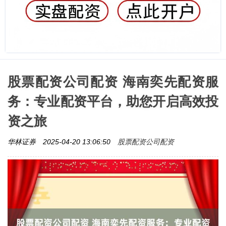
股票配资公司配资 海南奕先配资服
务：专业配资平台，助您开启高效投
资之旅
股票配资公司配资
华林证券
2025-04-20 13:06:50