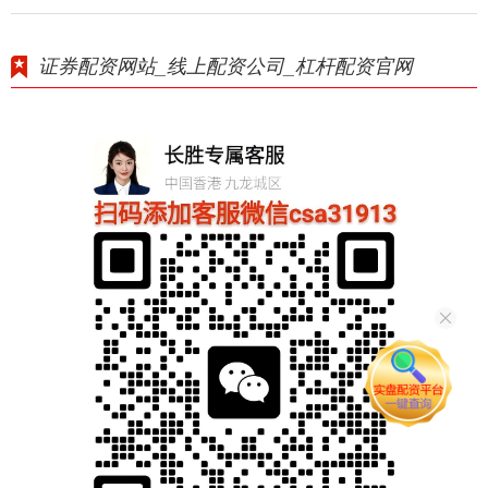
证券配资网站_线上配资公司_杠杆配资官网