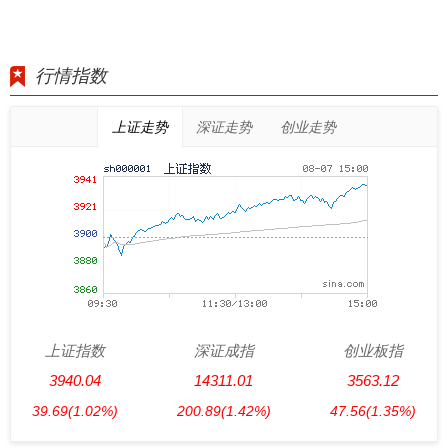
行情指数
上证走势
深证走势
创业走势
上证指数
深证成指
创业板指
3940.04
14311.01
3563.12
39.69
(1.02%)
200.89
(1.42%)
47.56
(1.35%)