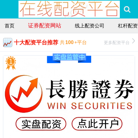
证券配资网站
首页
线上配资公司
杠杆配资
十大配资平台推荐
更多配资平台
共
100
+平台