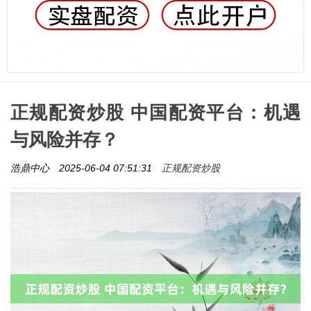
正规配资炒股 中国配资平台：机遇
与风险并存？
正规配资炒股
浩鼎中心
2025-06-04 07:51:31