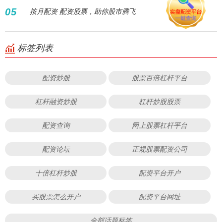
05
按月配资 配资股票，助你股市腾飞
标签列表
配资炒股
股票百倍杠杆平台
杠杆融资炒股
杠杆炒股股票
配资查询
网上股票杠杆平台
配资论坛
正规股票配资公司
十倍杠杆炒股
配资平台开户
买股票怎么开户
配资平台网址
全部话题标签