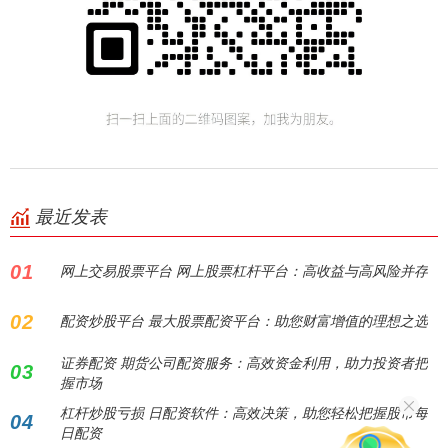
最近发表
01
网上交易股票平台 网上股票杠杆平台：高收益与高风险并存
02
配资炒股平台 最大股票配资平台：助您财富增值的理想之选
证券配资 期货公司配资服务：高效资金利用，助力投资者把
03
握市场
杠杆炒股亏损 日配资软件：高效决策，助您轻松把握股市每
04
日配资