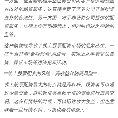
一方面，证监会明确禁止证券公司向客户提供融资融
券以外的融资服务，这直接否定了证券公司开展配资
业务的合法性。另一方面，对于非证券公司提供的配
资服务，法律上没有明确禁止，但同时也缺乏明确的
监管。
这种模糊性导致了线上股票配资市场的乱象丛生。一
些平台打着“金融创新”的旗号，实际上从事着非法集
资、操纵市场等违法犯罪活动。
**线上股票配资的风险：高收益伴随高风险**
线上股票配资最大的特点就是高杠杆。投资者可以通
过少量资金，撬动数倍甚至数十倍的资金进行股票交
易。这在行情好的时候，可以迅速放大收益，但也意
味着一旦行情不利，亏损也会成倍放大。