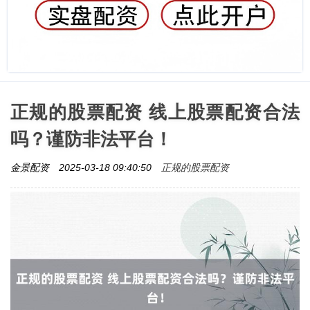
正规的股票配资 线上股票配资合法
吗？谨防非法平台！
正规的股票配资
金景配资
2025-03-18 09:40:50