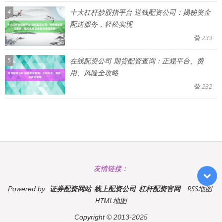
4
十大杠杆炒股指平台 送钱配资公司：揭秘资金
配送服务，轻松实现
233
5
在线配资公司 期货配资查询：正规平台、费
用、风险全攻略
232
友情链接：
证券配资网站_线上配资公司_杠杆配资官网
RSS地图
Powered by
HTML地图
Copyright
© 2013-2025