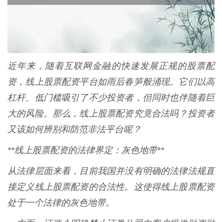
近年来，随着互联网金融的快速发展正规的股票配
资，线上股票配资平台如雨后春笋般涌现。它们以高
杠杆、低门槛吸引了不少投资者，但同时也伴随着巨
大的风险。那么，线上股票配资究竟合法吗？投资者
又该如何辨别和防范非法平台呢？
**线上股票配资的法律界定：灰色地带**
从法律层面来看，目前我国并没有明确的法律法规直
接定义线上股票配资的合法性。这使得线上股票配资
处于一个法律的灰色地带。