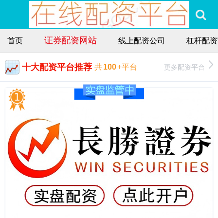
证券配资网站
首页
线上配资公司
杠杆配资
十大配资平台推荐
更多配资平台
共
100
+平台