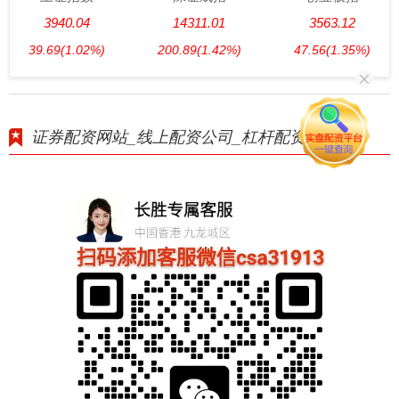
3940.04
14311.01
3563.12
39.69
(1.02%)
200.89
(1.42%)
47.56
(1.35%)
证券配资网站_线上配资公司_杠杆配资官网