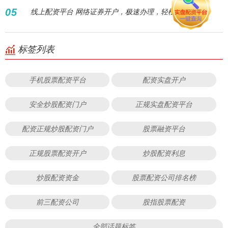
05
线上配资平台 网络证券开户，极速办理，轻松投资！
标签列表
手机股票配资平台
配资实盘开户
安全炒股配资门户
正规实盘配资平台
配资正规炒股配资门户
股票融资平台
正规股票配资开户
炒股配资利息
炒股配资资金
股票配资公司排名榜
前三配资公司
股指股票配资
全部话题标签