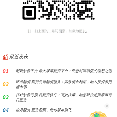
最近发表
01
配资炒股平台 最大股票配资平台：助您财富增值的理想之选
证券配资 期货公司配资服务：高效资金利用，助力投资者把
02
握市场
杠杆炒股亏损 日配资软件：高效决策，助您轻松把握股市每
03
日配资
04
按月配资 配资股票，助你股市腾飞