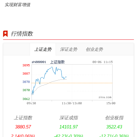
实现财富增值
行情指数
上证走势
深证走势
创业走势
上证指数
深证成指
创业板指
3880.57
14101.97
3522.43
2.14
(0.06%)
-42.23
(-0.30%)
-12.71
(-0.36%)