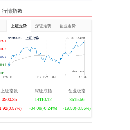
行情指数
上证走势
深证走势
创业走势
上证指数
深证成指
创业板指
3900.35
14110.12
3515.56
1.92
(0.57%)
-34.08
(-0.24%)
-19.58
(-0.55%)