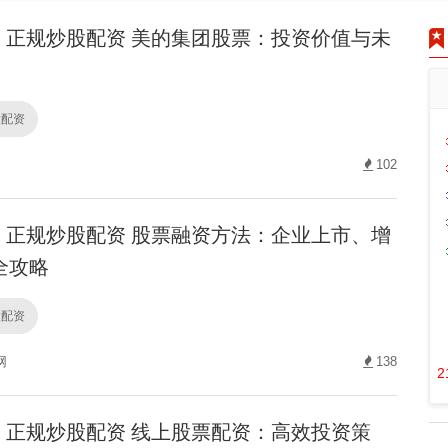
正规炒股配资 美的集团股票：投资价值与未
股配资
102
正规炒股配资 股票融资方法：企业上市、增
全攻略
股配资
网
138
2
正规炒股配资 线上股票配资：高效投资策