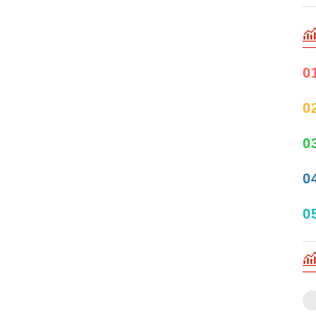
0
0
0
0
0