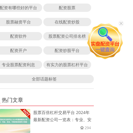
配资有哪些好的平台
配资股票
股票融资平台
在线配资炒股
配资软件
股票配资公司排名榜
配资开户
配资炒股平台
专业股票配资利息
有实力的股票杠杆平台
全部话题标签
热门文章
股票百倍杠杆交易平台 2024年
最新配资公司一览表：专业、安
294