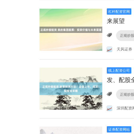
杠杆配资官网
来展望
正规炒
天风证券
线上配资公司
发、配股
正规炒
深圳配资
证券配资网站