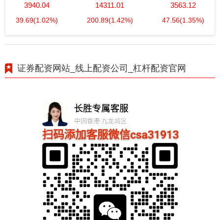
3940.04
14311.01
3563.12
39.69
(1.02%)
200.89
(1.42%)
47.56
(1.35%)
证券配资网站_线上配资公司_杠杆配资官网