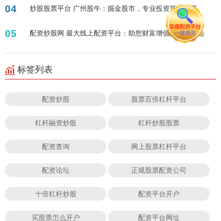
04
炒股股票平台 广州股牛：掘金股市，专业投资策略分享
05
配资炒股网 最大线上配资平台：助您财富增值的理想之选
标签列表
配资炒股
股票百倍杠杆平台
杠杆融资炒股
杠杆炒股股票
配资查询
网上股票杠杆平台
配资论坛
正规股票配资公司
十倍杠杆炒股
配资平台开户
买股票怎么开户
配资平台网址