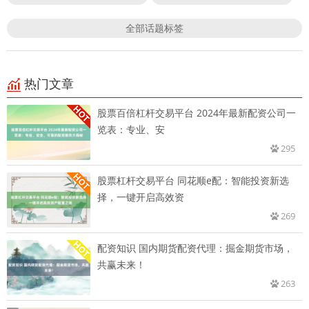
全部话题标签
热门文章
股票百倍杠杆交易平台 2024年最新配资公司一
览表：专业、安
295
股票杠杆交易平台 同花顺e配：智能投资新选
择，一键开启高效资
269
配资知识 国内期货配资代理：掘金期货市场，
共赢未来！
263