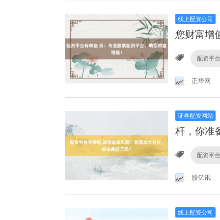
线上配资公司
您财富增
配资平
正华网
证券配资网站
杆，你准
配资平
股亿讯
线上配资公司