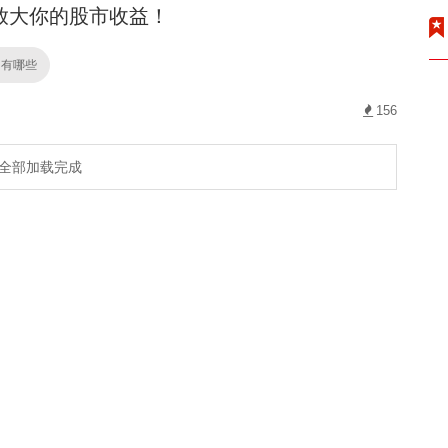
放大你的股市收益！
台有哪些
156
全部加载完成