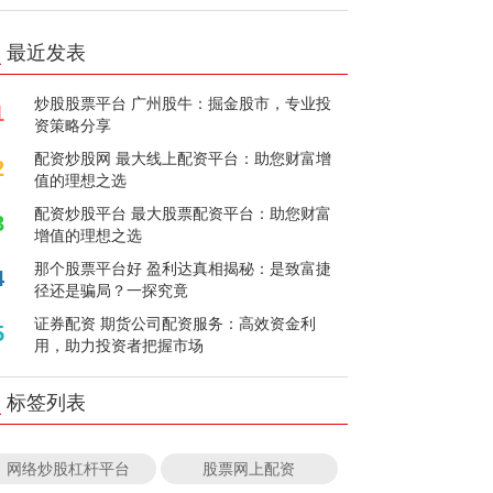
最近发表
炒股股票平台 广州股牛：掘金股市，专业投
1
资策略分享
配资炒股网 最大线上配资平台：助您财富增
2
值的理想之选
配资炒股平台 最大股票配资平台：助您财富
3
增值的理想之选
那个股票平台好 盈利达真相揭秘：是致富捷
4
径还是骗局？一探究竟
证券配资 期货公司配资服务：高效资金利
5
用，助力投资者把握市场
标签列表
网络炒股杠杆平台
股票网上配资