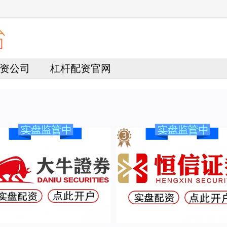
资公司
杠杆配资官网