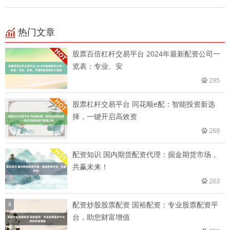
热门文章
股票百倍杠杆交易平台 2024年最新配资公司一
览表：专业、安
295
股票杠杆交易平台 同花顺e配：智能投资新选
择，一键开启高效资
269
配资知识 国内期货配资代理：掘金期货市场，
共赢未来！
263
4
配资炒股股票配资 国裕配资：专业股票配资平
台，助您财富增值