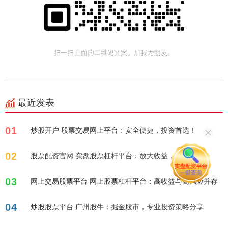
最近发表
01
炒股开户 股票交易网上平台：安全便捷，投资首选！
02
股票配资官网 实盘股票杠杆平台：放大收益，专业之选
03
网上交易股票平台 网上股票杠杆平台：高收益与高风险并存
04
炒股股票平台 广州股牛：掘金股市，专业投资策略分享