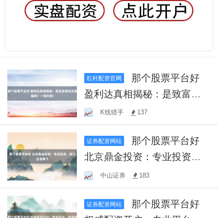
那个股票平台好
杠杆配资官网
盈利达真相揭秘：是致富捷
径还是骗局？一探究竟！
K线猎手
137
那个股票平台好
证券配资网站
北京鼎金投资：专业投资，
助力企业腾飞
中山证券
183
那个股票平台好
证券配资网站