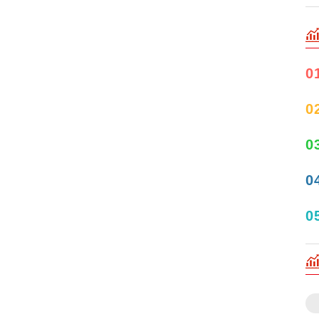
0
0
0
0
0