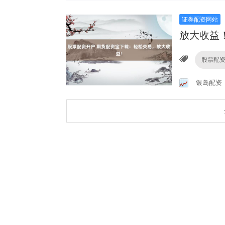
证券配资网站
放大收益
股票配
银岛配资