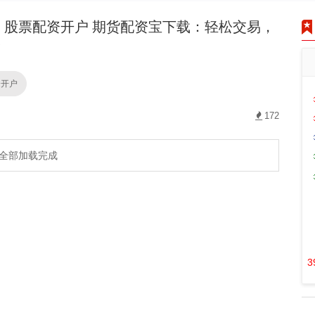
股票配资开户 期货配资宝下载：轻松交易，
！
资开户
172
全部加载完成
3