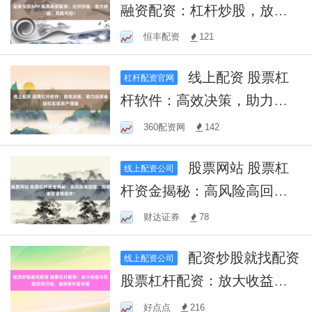
融资配资：杠杆炒股，放大
收益，风险可控！
恒丰配资
121
线上配资 股票杠
杠杆配资官网
杆软件：高效决策，助力投
资者轻松实现资产增值
360配资网
142
股票网站 股票杠
线上配资公司
杆资金揭秘：高风险高回
报，投资者需谨慎操作！
财达证券
78
配资炒股就找配资
线上配资公司
股票杠杆配资：放大收益与
风险的双刃剑，谨慎操作是
好点点
216