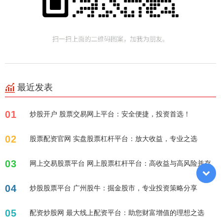
最近发表
01
炒股开户 股票交易网上平台：安全便捷，投资首选！
02
股票配资官网 实盘股票杠杆平台：放大收益，专业之选
03
网上交易股票平台 网上股票杠杆平台：高收益与高风险并存
04
炒股股票平台 广州股牛：掘金股市，专业投资策略分享
05
配资炒股网 最大线上配资平台：助您财富增值的理想之选