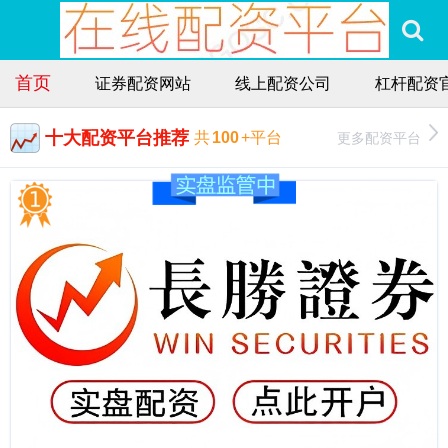
首页
证券配资网站
线上配资公司
杠杆配资
十大配资平台推荐
更多配资平台
共
100
+平台