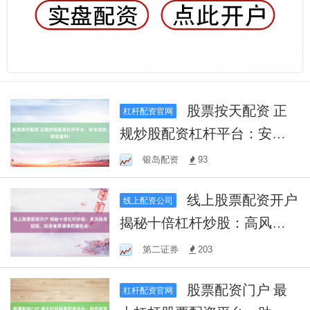
股票按天配资 正
杠杆配资官网
规炒股配资杠杆平台：安全
高效，助您盈利！
银岛配资
93
线上股票配资开户
线上配资公司
揭秘十倍杠杆炒股：高风险
高回报，投资者需谨慎把握
第二证券
203
机会！
股票配资门户 最
杠杆配资官网