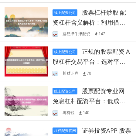
股票杠杆炒股 配
线上配资公司
资杠杆含义解析：利用借入
资金放大投资规模的策略
路易泽牛津配资
147
正规的股票配资 A
线上配资公司
股杠杆交易平台：选对平
台，放大收益！
川财证券
70
股票配资专业网
线上配资公司
免息杠杆配资平台：低成本
炒股，放大收益！
粤有钱
140
证券投资APP 股票
杠杆配资官网