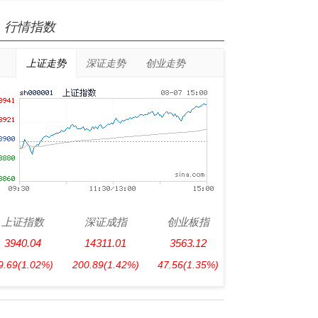
行情指数
上证走势
深证走势
创业走势
上证指数
深证成指
创业板指
3940.04
14311.01
3563.12
9.69
(1.02%)
200.89
(1.42%)
47.56
(1.35%)