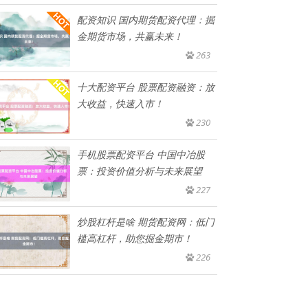
配资知识 国内期货配资代理：掘
金期货市场，共赢未来！
263
十大配资平台 股票配资融资：放
大收益，快速入市！
230
手机股票配资平台 中国中冶股
票：投资价值分析与未来展望
227
炒股杠杆是啥 期货配资网：低门
槛高杠杆，助您掘金期市！
226