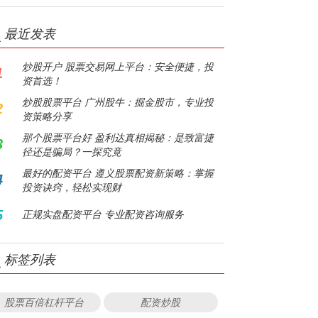
最近发表
炒股开户 股票交易网上平台：安全便捷，投
1
资首选！
炒股股票平台 广州股牛：掘金股市，专业投
2
资策略分享
那个股票平台好 盈利达真相揭秘：是致富捷
3
径还是骗局？一探究竟
最好的配资平台 遵义股票配资新策略：掌握
4
投资诀窍，轻松实现财
5
正规实盘配资平台 专业配资咨询服务
标签列表
股票百倍杠杆平台
配资炒股