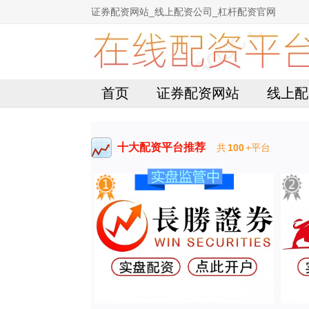
证券配资网站_线上配资公司_杠杆配资官网
首页
证券配资网站
线上配
十大配资平台推荐
共
100
+平台