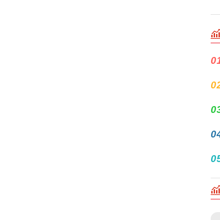
0
0
0
0
0