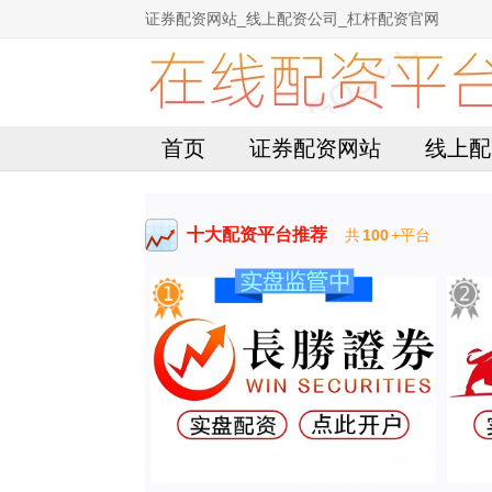
证券配资网站_线上配资公司_杠杆配资官网
首页
证券配资网站
线上配
十大配资平台推荐
共
100
+平台