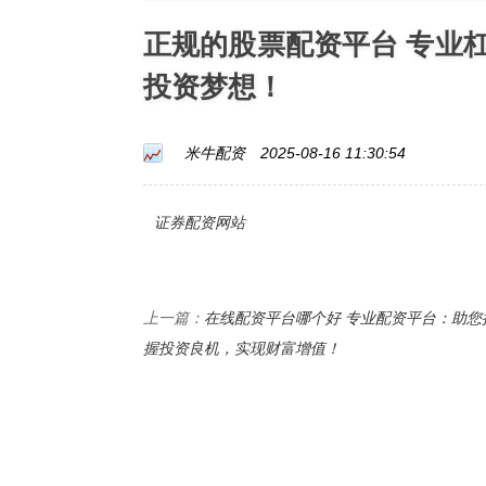
正规的股票配资平台 专业
投资梦想！
米牛配资
2025-08-16 11:30:54
证券配资网站
在线配资平台哪个好 专业配资平台：助您
上一篇：
握投资良机，实现财富增值！