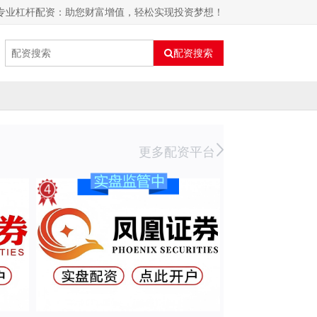
 专业杠杆配资：助您财富增值，轻松实现投资梦想！
配资搜索
更多配资平台