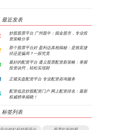
最近发表
炒股股票平台 广州股牛：掘金股市，专业投
1
资策略分享
那个股票平台好 盈利达真相揭秘：是致富捷
2
径还是骗局？一探究竟
最好的配资平台 遵义股票配资新策略：掌握
3
投资诀窍，轻松实现财
4
正规实盘配资平台 专业配资咨询服务
配资低息炒股配资门户 网上配资排名：最新
5
权威榜单揭晓！
标签列表
安全的杠杆炒股平台
股票杠杆炒股