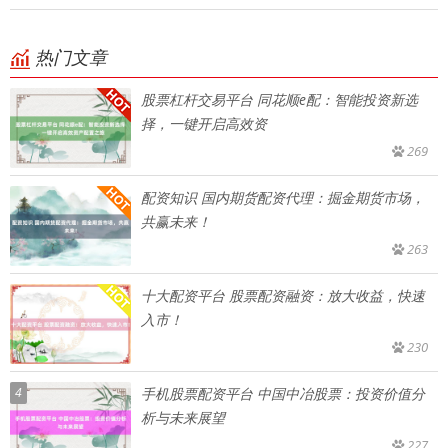
热门文章
股票杠杆交易平台 同花顺e配：智能投资新选
择，一键开启高效资
269
配资知识 国内期货配资代理：掘金期货市场，
共赢未来！
263
十大配资平台 股票配资融资：放大收益，快速
入市！
230
4
手机股票配资平台 中国中冶股票：投资价值分
析与未来展望
227