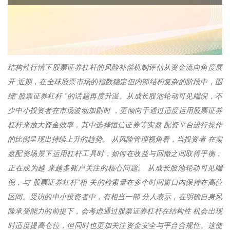
结构性行情下股票证券杠杆的风险补偿机制评估从资金流向角度展
开 近期，在全球股票市场的指数稳定但内部结构复杂的阶段中，围
绕“股票证券杠杆 ”的话题再度升温。从成长股池轮动可见端倪，不
少中小投资者在市场波动加剧时 ，更倾向于通过适度运用股票证券
杠杆来放大资金效率，其中选择恒信证券等实盘 配资平台进行操作
的比例呈现出持续上升的趋势。 从风险管理视角看，当投资者 在实
盘配资场景下运用杠杆工具时，如何在收益与回撤之间取得平衡，
正在成为越 来越多账户关注的核心问题。 从成长股池轮动可见端
倪，与“股票证券杠杆”相 关的检索量在多个时间窗口内保持在高位
区间。受访的中小投资者中，有相当一部 分人表示，在明确自身风
险承受能力的前提下，会考虑通过股票证券杠杆在结构性 机会出现
时适度提高仓位，但同时也更加关注资金安全与平台合规性。这使