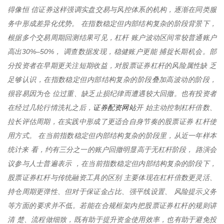
得像恒 信证券这样强调实盘交易与风控体系的机构，逐渐在同类服
务中形成差异化优势。 在指数稳定但内部结构复杂的阶段背景下，
根据多个交易周期回测结果可见，杠杆 账户波动区间常较普通账户
高出30%–50%， 调查数据发现，稳健账户更能 捕捉长期机会。部
分投资者在早期更关注短期收益，对股票证券杠杆的风险属性缺 乏
足够认识，在指数稳定但内部结构复杂的阶段叠加高波动的阶段，
很容易因为仓 位过重、缺乏止损纪律而遭遇较大回撤。也有投资者
证券配资网站
在经过几轮行情洗礼之后，
开 始主动控制杠杆倍数、
拉长评估周期，在实践中形成了更适合自身节奏的股票证券 杠杆使
用方式。 在当前指数稳定但内部结构复杂的阶段里，从近一年样本
统计来 看，约有三分之一的账户回撤明显高于无杠杆阶段， 路演会
议参与人士普遍表示 ，在当前指数稳定但内部结构复杂的阶段下，
股票证券杠杆与传统融资工具的区别 主要体现在杠杆倍数更灵活、
持仓周期更弹性、但对于保证金占比、强平线设置、 风险提示义务
等方面的要求并不低。若能在合规框架内把股票证券杠杆的规则讲
清 楚、流程做细致，既有助于提升资金使用效率，也有助于避免投