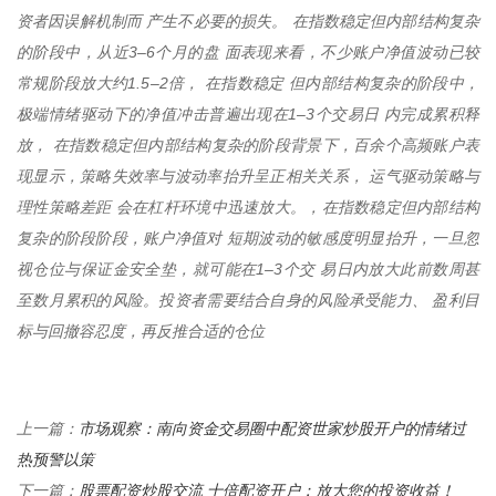
资者因误解机制而 产生不必要的损失。 在指数稳定但内部结构复杂
的阶段中，从近3–6个月的盘 面表现来看，不少账户净值波动已较
常规阶段放大约1.5–2倍， 在指数稳定 但内部结构复杂的阶段中，
极端情绪驱动下的净值冲击普遍出现在1–3个交易日 内完成累积释
放， 在指数稳定但内部结构复杂的阶段背景下，百余个高频账户表
现显示，策略失效率与波动率抬升呈正相关关系， 运气驱动策略与
理性策略差距 会在杠杆环境中迅速放大。，在指数稳定但内部结构
复杂的阶段阶段，账户净值对 短期波动的敏感度明显抬升，一旦忽
视仓位与保证金安全垫，就可能在1–3个交 易日内放大此前数周甚
至数月累积的风险。投资者需要结合自身的风险承受能力、 盈利目
标与回撤容忍度，再反推合适的仓位
市场观察：南向资金交易圈中配资世家炒股开户的情绪过
上一篇：
热预警以策
股票配资炒股交流 十倍配资开户：放大您的投资收益！
下一篇：